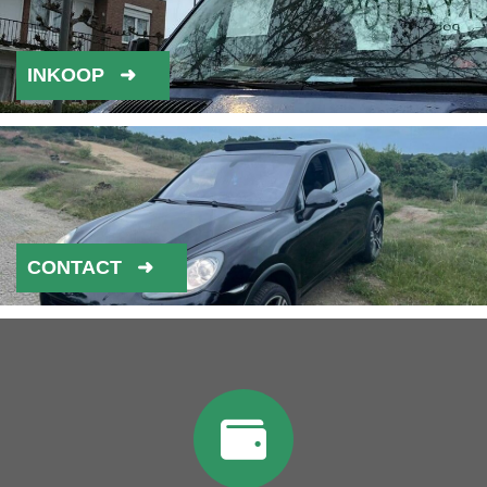
INKOOP
CONTACT