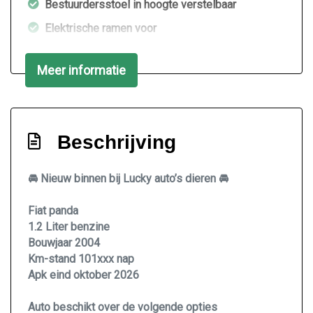
Bestuurdersstoel in hoogte verstelbaar
Elektrische ramen voor
Hoofdsteunen achter
Meer informatie
Stuur verstelbaar
Stuurbekrachtiging
Infotainment
Beschrijving
Radio cd speler
🚘 Nieuw binnen bij Lucky auto’s dieren 🚘
Radio-cd/mp3 speler
Stuur multifunctioneel
Fiat panda
1.2 Liter benzine
Bouwjaar 2004
Km-stand 101xxx nap
Apk eind oktober 2026
Auto beschikt over de volgende opties