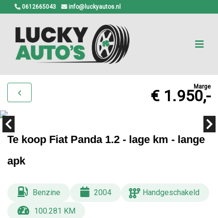
0612665043
info@luckyautos.nl
Marge
€ 1.950,-
Te koop Fiat Panda 1.2 - lage km - lange
apk
Benzine
2004
Handgeschakeld
100.281 KM