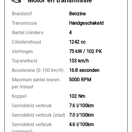
Motor en transmissie
Brandstof
Benzine
Transmissie
Handgeschakeld
Aantal cilinders
4
Cilinderinhoud
1242 cc
Vermogen
75 kW / 102 PK
Topsnelheid
153 km/h
Acceleratie (0-100 km/h)
16.8 seconden
Maximum aantal toeren
5000 RPM
per minuut
Koppel
102 Nm
Gemiddeld verbruik
7.6 l/100km
Gemiddeld verbruik (stad)
7.0 l/100km
Gemiddeld verbruik
4.6 l/100km
(snelweg)